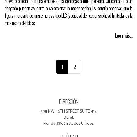
nueva propiedad con una empresa o la compras a título personal. Un contador o un
abogado pueden ayudarte a seleccionar la mejor opción. Es común observar que la
figura mercantil de una empresa tipo LLC (sociedad de responsabilidad limitada) es la
más usada debido a:
Lee más...
1
2
DIRECCIÓN
7791 NW 46TH STREET SUITE 417,
Doral,
Florida 33166 Estados Unidos
TELÉFONO