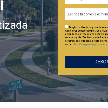
I
tizada
Acepto los términos y condiciones 
Acepto ser contactado por Jose Trujil
dejar de recibir mensajes de texto, 
obtener ayuda. También puede hacer c
electrónicos. Pueden aplicarse tarif
variar.
https://www.josetrujillohomes
DESCA